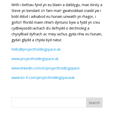
Wrth i bethau fynd yn eu blaen a datblygu, mae Kirsty a
Steve yn bendant o’r farn mai’r gwahoddiad craidd yw i
bobl ddod i adnabod eu hunain unwaith yn rhagor, i
gofio’r ffordd maen nhw’n dymuno byw a fydd yn creu
cydbwysedd iachach â’u defnydd o dechnoleg a
chysylltiad dyfnach ac mwy iachus gyda nhw eu hunain,
gyda’i gilydd a chyda byd natur.
hello@projectholdingspace.uk
www.projectholdingspace.uk
www.linkedin.com/in/projectholdingspace
www.ko-fi.com/projectholdingspaceuk
Search