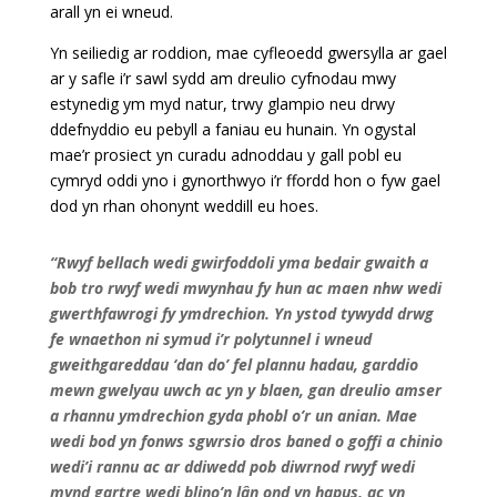
arall yn ei wneud.
Yn seiliedig ar roddion, mae cyfleoedd gwersylla ar gael
ar y safle i’r sawl sydd am dreulio cyfnodau mwy
estynedig ym myd natur, trwy glampio neu drwy
ddefnyddio eu pebyll a faniau eu hunain. Yn ogystal
mae’r prosiect yn curadu adnoddau y gall pobl eu
cymryd oddi yno i gynorthwyo i’r ffordd hon o fyw gael
dod yn rhan ohonynt weddill eu hoes.
“Rwyf bellach wedi gwirfoddoli yma bedair gwaith a
bob tro rwyf wedi mwynhau fy hun ac maen nhw wedi
gwerthfawrogi fy ymdrechion. Yn ystod tywydd drwg
fe wnaethon ni symud i’r polytunnel i wneud
gweithgareddau ‘dan do’ fel plannu hadau, garddio
mewn gwelyau uwch ac yn y blaen, gan dreulio amser
a rhannu ymdrechion gyda phobl o’r un anian. Mae
wedi bod yn fonws sgwrsio dros baned o goffi a chinio
wedi’i rannu ac ar ddiwedd pob diwrnod rwyf wedi
mynd gartre wedi blino’n lân ond yn hapus, ac yn