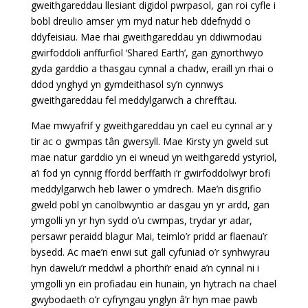
gweithgareddau llesiant digidol pwrpasol, gan roi cyfle i
bobl dreulio amser ym myd natur heb ddefnydd o
ddyfeisiau. Mae rhai gweithgareddau yn ddiwrnodau
gwirfoddoli anffurfiol ‘Shared Earth’, gan gynorthwyo
gyda garddio a thasgau cynnal a chadw, eraill yn rhai o
ddod ynghyd yn gymdeithasol sy’n cynnwys
gweithgareddau fel meddylgarwch a chrefftau.
Mae mwyafrif y gweithgareddau yn cael eu cynnal ar y
tir ac o gwmpas tân gwersyll. Mae Kirsty yn gweld sut
mae natur garddio yn ei wneud yn weithgaredd ystyriol,
a’i fod yn cynnig ffordd berffaith i’r gwirfoddolwyr brofi
meddylgarwch heb lawer o ymdrech. Mae’n disgrifio
gweld pobl yn canolbwyntio ar dasgau yn yr ardd, gan
ymgolli yn yr hyn sydd o’u cwmpas, trydar yr adar,
persawr peraidd blagur Mai, teimlo’r pridd ar flaenau’r
bysedd. Ac mae’n enwi sut gall cyfuniad o’r synhwyrau
hyn dawelu’r meddwl a phorthi’r enaid a’n cynnal ni i
ymgolli yn ein profiadau ein hunain, yn hytrach na chael
gwybodaeth o’r cyfryngau ynglyn â’r hyn mae pawb