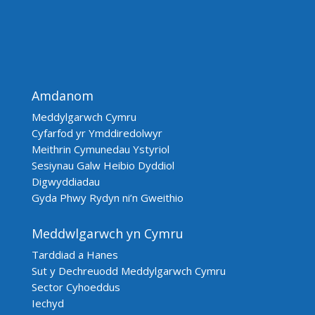
Amdanom
Meddylgarwch Cymru
Cyfarfod yr Ymddiredolwyr
Meithrin Cymunedau Ystyriol
Sesiynau Galw Heibio Dyddiol
Digwyddiadau
Gyda Phwy Rydyn ni’n Gweithio
Meddwlgarwch yn Cymru
Tarddiad a Hanes
Sut y Dechreuodd Meddylgarwch Cymru
Sector Cyhoeddus
Iechyd