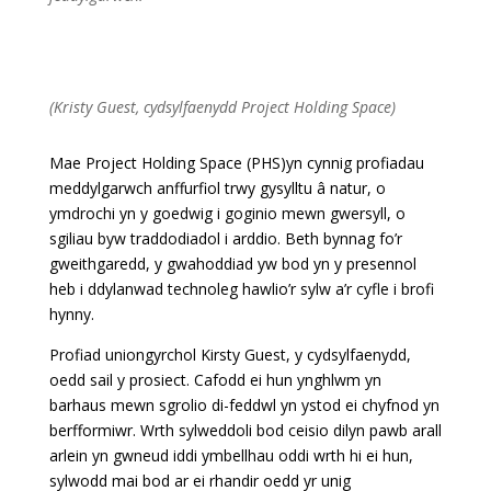
(Kristy Guest, cydsylfaenydd Project Holding Space)
Mae Project Holding Space (PHS)yn cynnig profiadau
meddylgarwch anffurfiol trwy gysylltu â natur, o
ymdrochi yn y goedwig i goginio mewn gwersyll, o
sgiliau byw traddodiadol i arddio. Beth bynnag fo’r
gweithgaredd, y gwahoddiad yw bod yn y presennol
heb i ddylanwad technoleg hawlio’r sylw a’r cyfle i brofi
hynny.
Profiad uniongyrchol Kirsty Guest, y cydsylfaenydd,
oedd sail y prosiect. Cafodd ei hun ynghlwm yn
barhaus mewn sgrolio di-feddwl yn ystod ei chyfnod yn
berfformiwr. Wrth sylweddoli bod ceisio dilyn pawb arall
arlein yn gwneud iddi ymbellhau oddi wrth hi ei hun,
sylwodd mai bod ar ei rhandir oedd yr unig