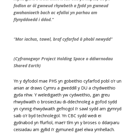
fodlon ar ôl gwneud rhywbeth a fydd yn gwneud
gwahaniaeth bach ac efallai yn parhau am
flynyddoedd i
ddod.
”
“Mor iachus, tawel, braf cyfarfod â phobl newydd”
(Cyfranogwyr Project Holding Space o ddiwrnodau
Shared Earth)
Yn y dyfodol mae PHS yn gobeithio cyfarfod pobl o’r un
anian ar draws Cymru a gweddill y DU a chydweithio
gyda nhw. Y weledigaeth yw cydweithio, gan greu
rhwydwaith o brosiectau di-ddechnoleg a gofod sydd
yn cynnig rhwydwaith gefnogol i’r sawl sydd am gymryd
saib o’r byd technolegol. Yn CBC sydd wedi ei
gydnabod yn ffurfiol, mae’r tîm yn y broses o ddarparu
ceisiadau am gyllid i’r gymuned gael elwa ymhellach.