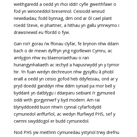
weithgaredd a oedd yn rhoi iddi’r cyfle gwerthfawr o
fod yn wirioneddol bresennol. Ceisiodd wneud
newidiadau; fodd bynnag, dim ond ar ôl cael plant
roedd Steve, ei phartner, a hithau yn gallu ymrwymo i
drawsnewid eu ffordd o fyw.
Gan roi’r gorau i’w ffonau clyfar, fe brynon nhw ddarn
bach o dir mewn dyffryn yng ngorllewin Cymru, ac
amlygon nhw eu blaenoriaethau o ran
hunangynhaliaeth ac iechyd a hapusrwydd yn y tymor
hir. Yn fuan wedyn dechreuon nhw gysylltu â phobl
eraill a oedd yn ceisio gofod heb ddyfeisiau, ond ar y
pryd doedd ganddyn nhw ddim syniad pa mor bell y
byddant yn datblygu i ddarparu seibiant i’r gymuned
oddi wrth gorgynnwrf y byd modern. Am rai
blynyddoedd buon nhw’n cynnal cyfarfodydd
cymunedol anffurfiol, ac wedyn ffurfiwyd PHS, sef y
cwmni swyddogol er budd cymunedol.
Nod PHS yw meithrin cymunedau ystyriol trwy drefnu