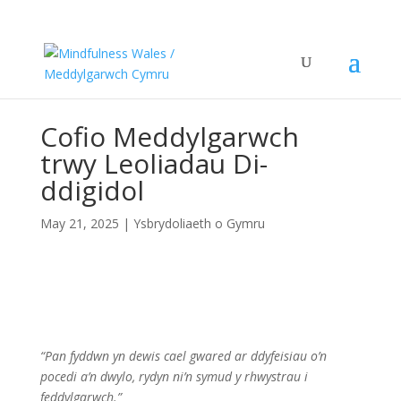
Cofio Meddylgarwch
trwy Leoliadau Di-
ddigidol
May 21, 2025
|
Ysbrydoliaeth o Gymru
“Pan fyddwn yn dewis cael gwared ar ddyfeisiau o’n
pocedi a’n dwylo, rydyn ni’n symud y rhwystrau i
feddylgarwch.”